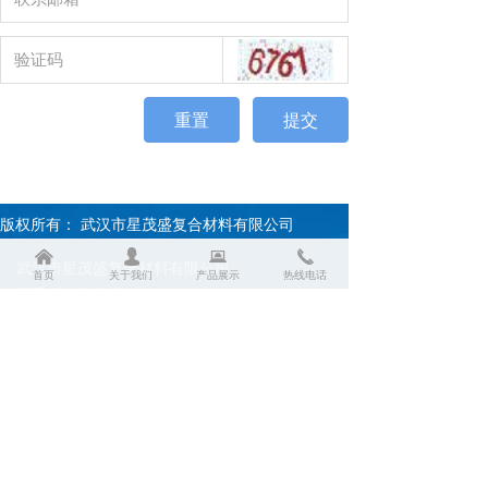
重置
提交
版权所有：
武汉市星茂盛复合材料有限公司
낀
넙
뀵
끅
武汉市星茂盛复合材料有限公司
首页
关于我们
产品展示
热线电话
联系人：杨先生
电话：18702741547
网址：www.xmsblg.com
厂址：湖北省孝感市云梦县新宏基工业园
友情链接：百度 搜狐