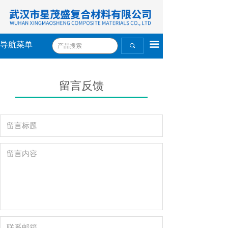
끀
导航菜单
끠
留言反馈