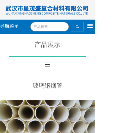
끀
导航菜单
끠
产品展示
끀
玻璃钢烟管