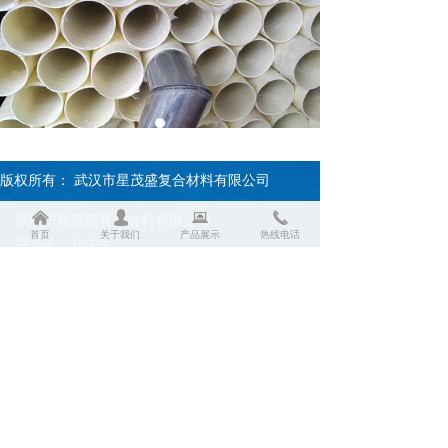
版权所有：
武汉市星茂盛复合材料有限公司
낀
넙
뀵
끅
武汉市星茂盛复合材料有限公司
首页
关于我们
产品展示
热线电话
联系人：杨先生
电话：18702741547
网址：www.xmsblg.com
厂址：湖北省孝感市云梦县新宏基工业园
友情链接：百度 搜狐
鄂ICP备18009772号-1