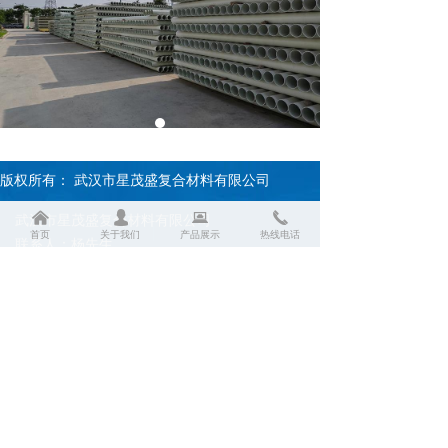
版权所有：
武汉市星茂盛复合材料有限公司
낀
넙
뀵
끅
武汉市星茂盛复合材料有限公司
首页
关于我们
产品展示
热线电话
联系人：杨先生
电话：18702741547
网址：www.xmsblg.com
厂址：湖北省孝感市云梦县新宏基工业园
友情链接：百度 搜狐
鄂ICP备18009772号-1