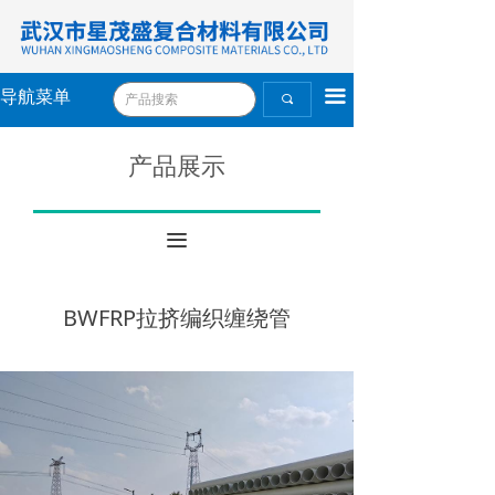
끀
导航菜单
끠
产品展示
끀
BWFRP拉挤编织缠绕管