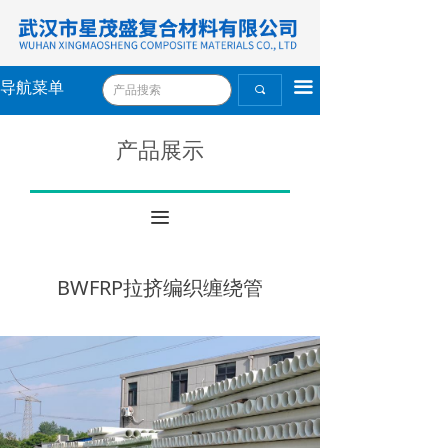
끀
导航菜单
끠
产品展示
끀
BWFRP拉挤编织缠绕管