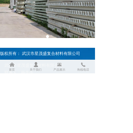
版权所有：
武汉市星茂盛复合材料有限公司
낀
넙
뀵
끅
武汉市星茂盛复合材料有限公司
首页
关于我们
产品展示
热线电话
联系人：杨先生
电话：18702741547
网址：www.xmsblg.com
厂址：湖北省孝感市云梦县新宏基工业园
友情链接：百度 搜狐
鄂ICP备18009772号-1